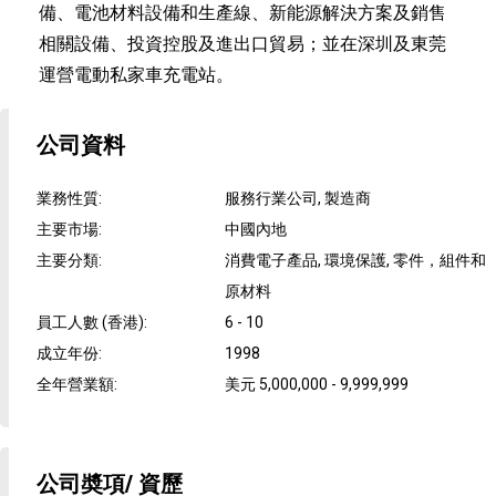
備、電池材料設備和生產線、新能源解決方案及銷售
相關設備、投資控股及進出口貿易；並在深圳及東莞
運營電動私家車充電站。
公司資料
業務性質
:
服務行業公司, 製造商
主要市場
:
中國內地
主要分類
:
消費電子產品, 環境保護, 零件，組件和
原材料
員工人數 (香港)
:
6 - 10
成立年份
:
1998
全年營業額
:
美元 5,000,000 - 9,999,999
公司奬項/ 資歷