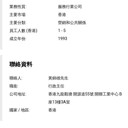
業務性質
:
服務行業公司
主要市場
:
香港
主要分類
:
營銷和公共關係
員工人數 (香港)
:
1 - 5
成立年份
:
1993
聯絡資料
聯絡人
:
黃錦雄先生
職銜
:
行政主任
公司地址
:
香港九龍觀塘 開源道55號 開聯工業中心 B
座13樓3A室
國家 / 地區
:
香港