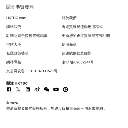
HKTDC.com
關於我們
聯絡我們
香港貿發局流動應用程式
訂閱商貿全接觸電郵通訊
更新您的香港貿發局電郵訂閱
字體大小
使用條款
私隱政策聲明
超連結條款及細則
網站導航
京ICP备09059244号
京公网安备 11010102003523号
關注 HKTDC
© 2026
香港貿易發展局版權所有，對違反版權者保留一切追索權利 。