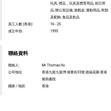
玩具, 禮品，玩具及體育用品, 節日用
品, 辦公室設備, 遊戲桌, 運動用品, 鞋類
及配飾, 食品及飲品
員工人數 (香港)
:
16 - 25
成立年份
:
1995
聯絡資料
聯絡人
:
Mr Thomas Ho
公司地址
:
香港九龍九龍灣 偉業街33號 德福花園 香港
紫荊書院
國家 / 地區
:
香港