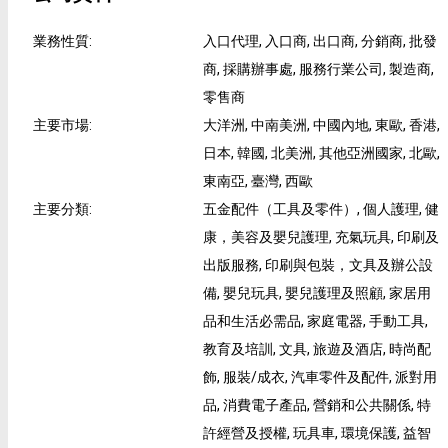
業務性質
:
入口代理, 入口商, 出口商, 分銷商, 批發
商, 採購辦事處, 服務行業公司, 製造商,
零售商
主要市場
:
大洋洲, 中南美洲, 中國內地, 東歐, 香港,
日本, 韓國, 北美洲, 其他亞洲國家, 北歐,
東南亞, 臺灣, 西歐
主要分類
:
五金配件（工具及零件）, 個人護理, 健
康，美容及嬰兒護理, 充氣玩具, 印刷及
出版服務, 印刷與包裝，文具及辦公設
備, 嬰兒玩具, 嬰兒護理及照顧, 家居用
品和生活必需品, 家庭電器, 手動工具,
教育及培訓, 文具, 旅遊及酒店, 時尚配
飾, 服裝/成衣, 汽車零件及配件, 派對用
品, 消費電子產品, 營銷和公共關係, 特
許經營及授權, 玩具車, 環境保護, 益智