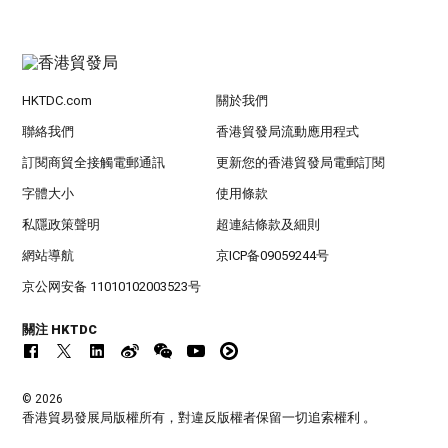
HKTDC.com
關於我們
聯絡我們
香港貿發局流動應用程式
訂閱商貿全接觸電郵通訊
更新您的香港貿發局電郵訂閱
字體大小
使用條款
私隱政策聲明
超連結條款及細則
網站導航
京ICP备09059244号
京公网安备 11010102003523号
關注 HKTDC
© 2026
香港貿易發展局版權所有，對違反版權者保留一切追索權利 。