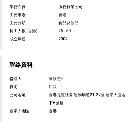
業務性質
:
服務行業公司
主要市場
:
香港
主要分類
:
食品及飲品
員工人數 (香港)
:
26 - 50
成立年份
:
2004
聯絡資料
聯絡人
:
陳發先生
職銜
:
店長
公司地址
:
香港九龍旺角 運動場道21-27號 運泰大廈地
下A號舖
國家 / 地區
:
香港