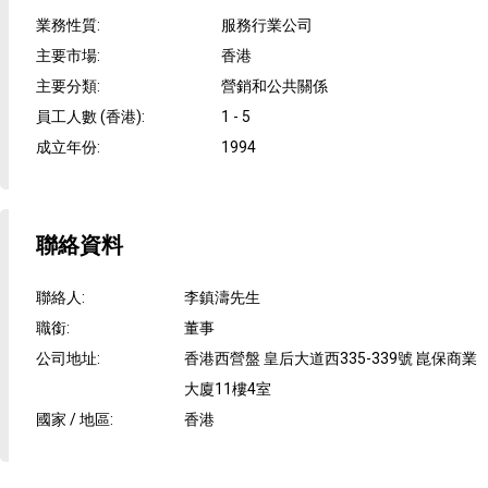
業務性質
:
服務行業公司
主要市場
:
香港
主要分類
:
營銷和公共關係
員工人數 (香港)
:
1 - 5
成立年份
:
1994
聯絡資料
聯絡人
:
李鎮濤先生
職銜
:
董事
公司地址
:
香港西營盤 皇后大道西335-339號 崑保商業
大廈11樓4室
國家 / 地區
:
香港