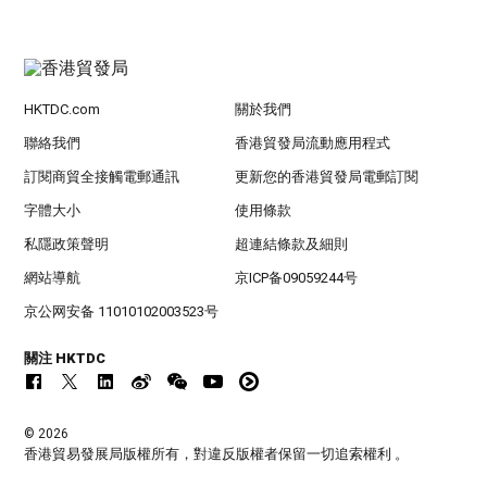
HKTDC.com
關於我們
聯絡我們
香港貿發局流動應用程式
訂閱商貿全接觸電郵通訊
更新您的香港貿發局電郵訂閱
字體大小
使用條款
私隱政策聲明
超連結條款及細則
網站導航
京ICP备09059244号
京公网安备 11010102003523号
關注 HKTDC
© 2026
香港貿易發展局版權所有，對違反版權者保留一切追索權利 。