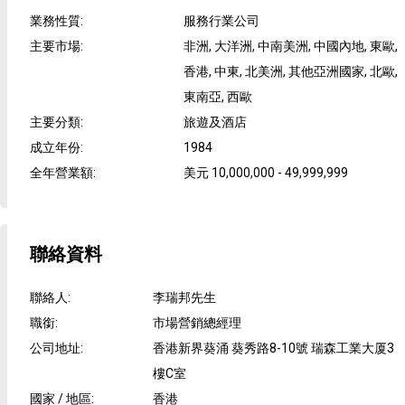
業務性質
:
服務行業公司
主要市場
:
非洲, 大洋洲, 中南美洲, 中國內地, 東歐,
香港, 中東, 北美洲, 其他亞洲國家, 北歐,
東南亞, 西歐
主要分類
:
旅遊及酒店
成立年份
:
1984
全年營業額
:
美元 10,000,000 - 49,999,999
聯絡資料
聯絡人
:
李瑞邦先生
職銜
:
市場營銷總經理
公司地址
:
香港新界葵涌 葵秀路8-10號 瑞森工業大厦3
樓C室
國家 / 地區
:
香港