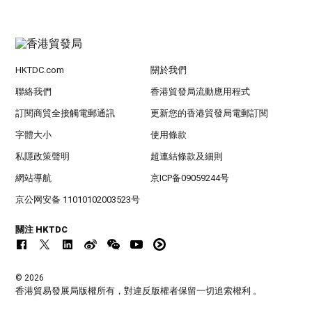
HKTDC.com
關於我們
聯絡我們
香港貿發局流動應用程式
訂閱商貿全接觸電郵通訊
更新您的香港貿發局電郵訂閱
字體大小
使用條款
私隱政策聲明
超連結條款及細則
網站導航
京ICP备09059244号
京公网安备 11010102003523号
關注 HKTDC
© 2026
香港貿易發展局版權所有，對違反版權者保留一切追索權利 。