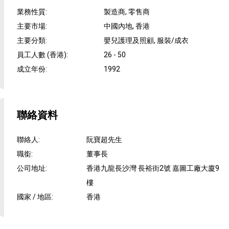
業務性質
:
製造商, 零售商
主要市場
:
中國內地, 香港
主要分類
:
嬰兒護理及照顧, 服裝/成衣
員工人數 (香港)
:
26 - 50
成立年份
:
1992
聯絡資料
聯絡人
:
阮寶超先生
職銜
:
董事長
公司地址
:
香港九龍長沙灣 長裕街2號 嘉圖工廠大廈9
樓
國家 / 地區
:
香港