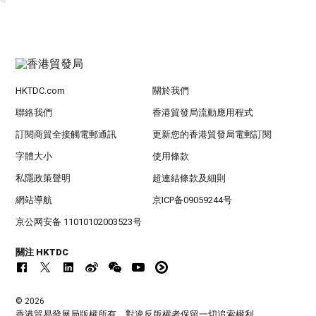
HKTDC.com
關於我們
聯絡我們
香港貿發局流動應用程式
訂閱商貿全接觸電郵通訊
更新您的香港貿發局電郵訂閱
字體大小
使用條款
私隱政策聲明
超連結條款及細則
網站導航
京ICP备09059244号
京公网安备 11010102003523号
關注 HKTDC
© 2026
香港貿易發展局版權所有，對違反版權者保留一切追索權利 。