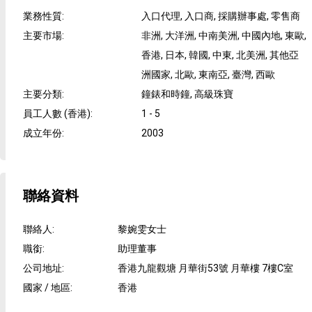
業務性質
:
入口代理, 入口商, 採購辦事處, 零售商
主要市場
:
非洲, 大洋洲, 中南美洲, 中國內地, 東歐,
香港, 日本, 韓國, 中東, 北美洲, 其他亞
洲國家, 北歐, 東南亞, 臺灣, 西歐
主要分類
:
鐘錶和時鐘, 高級珠寶
員工人數 (香港)
:
1 - 5
成立年份
:
2003
聯絡資料
聯絡人
:
黎婉雯女士
職銜
:
助理董事
公司地址
:
香港九龍觀塘 月華街53號 月華樓 7樓C室
國家 / 地區
:
香港