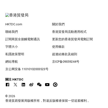
HKTDC.com
關於我們
聯絡我們
香港貿發局流動應用程式
訂閱商貿全接觸電郵通訊
更新您的香港貿發局電郵訂閱
字體大小
使用條款
私隱政策聲明
超連結條款及細則
網站導航
京ICP备09059244号
京公网安备 11010102003523号
關注 HKTDC
© 2026
香港貿易發展局版權所有，對違反版權者保留一切追索權利 。