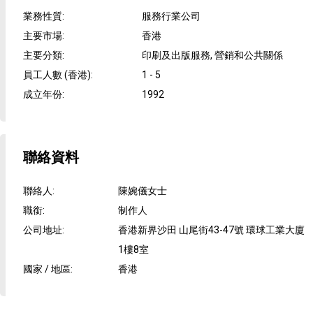
業務性質
:
服務行業公司
主要市場
:
香港
主要分類
:
印刷及出版服務, 營銷和公共關係
員工人數 (香港)
:
1 - 5
成立年份
:
1992
聯絡資料
聯絡人
:
陳婉儀女士
職銜
:
制作人
公司地址
:
香港新界沙田 山尾街43-47號 環球工業大廈
1樓8室
國家 / 地區
:
香港