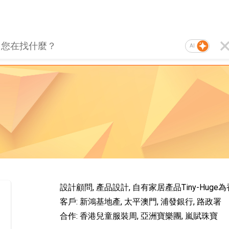
AI
設計顧問, 產品設計, 自有家居產品Tiny-Hug
客戶: 新鴻基地產, 太平澳門, 浦發銀行, 路政署
合作: 香港兒童服裝周, 亞洲寶樂團, 嵐賦珠寶