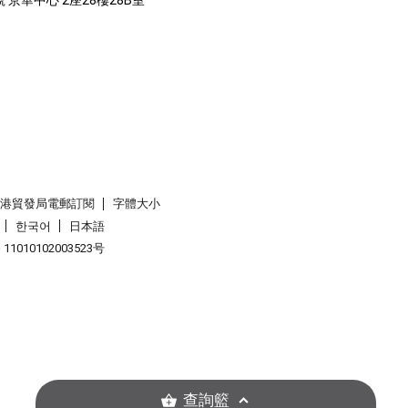
 京華中心 2座28樓28B室
香港貿發局電郵訂閱
字體大小
한국어
日本語
1010102003523号
查詢籃