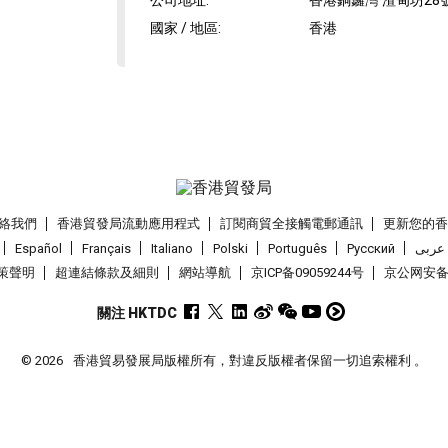
公司地址
:
香港銅鑼灣 渣甸坊28號
國家 / 地區
:
香港
絡我們
香港貿發局流動應用程式
訂閱商貿全接觸電郵通訊
更新您的
Español
Français
Italiano
Polski
Português
Pусский
عربى
策聲明
超連結條款及細則
網站導航
京ICP备09059244号
京公网安备 1
關注 HKTDC
© 2026
香港貿易發展局版權所有，對違反版權者保留一切追索權利 。