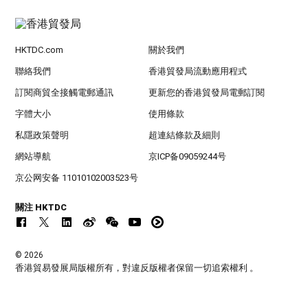
HKTDC.com
關於我們
聯絡我們
香港貿發局流動應用程式
訂閱商貿全接觸電郵通訊
更新您的香港貿發局電郵訂閱
字體大小
使用條款
私隱政策聲明
超連結條款及細則
網站導航
京ICP备09059244号
京公网安备 11010102003523号
關注 HKTDC
© 2026
香港貿易發展局版權所有，對違反版權者保留一切追索權利 。