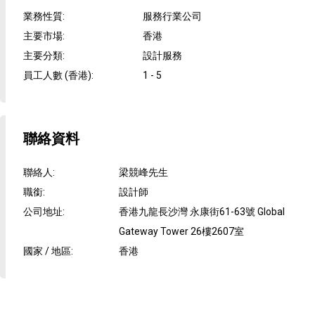
業務性質
:
服務行業公司
主要市場
:
香港
主要分類
:
設計服務
員工人數 (香港)
:
1 - 5
聯絡資料
聯絡人
:
梁競峰先生
職銜
:
設計師
公司地址
:
香港九龍長沙灣 永康街61-63號 Global
Gateway Tower 26樓2607室
國家 / 地區
:
香港