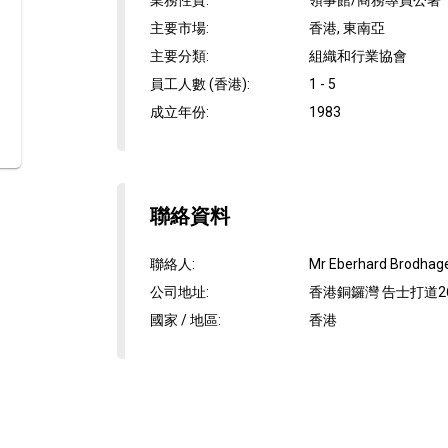
業務性質
:
領事館/商務專員公署
主要市場
:
香港, 東南亞
主要分類
:
組織和行業協會
員工人數 (香港)
:
1 - 5
成立年份
:
1983
聯絡資料
聯絡人
:
Mr Eberhard Brodhag
公司地址
:
香港銅鑼灣 告士打道26
國家 / 地區
:
香港