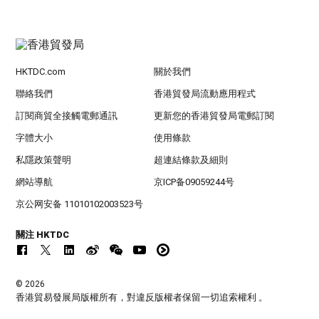
HKTDC.com
關於我們
聯絡我們
香港貿發局流動應用程式
訂閱商貿全接觸電郵通訊
更新您的香港貿發局電郵訂閱
字體大小
使用條款
私隱政策聲明
超連結條款及細則
網站導航
京ICP备09059244号
京公网安备 11010102003523号
關注 HKTDC
© 2026
香港貿易發展局版權所有，對違反版權者保留一切追索權利 。