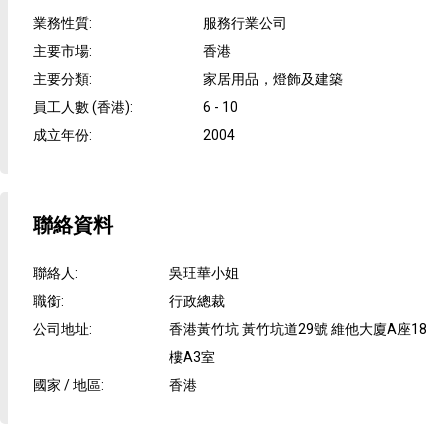
業務性質
:
服務行業公司
主要市場
:
香港
主要分類
:
家居用品，燈飾及建築
員工人數 (香港)
:
6 - 10
成立年份
:
2004
聯絡資料
聯絡人
:
吳玨華小姐
職銜
:
行政總裁
公司地址
:
香港黃竹坑 黃竹坑道29號 維他大廈A座18
樓A3室
國家 / 地區
:
香港