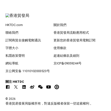
HKTDC.com
關於我們
聯絡我們
香港貿發局流動應用程式
訂閱商貿全接觸電郵通訊
更新您的香港貿發局電郵訂閱
字體大小
使用條款
私隱政策聲明
超連結條款及細則
網站導航
京ICP备09059244号
京公网安备 11010102003523号
關注 HKTDC
© 2026
香港貿易發展局版權所有，對違反版權者保留一切追索權利 。