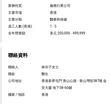
業務性質
:
服務行業公司
主要市場
:
香港
主要分類
:
醫療和保健
員工人數 (香港)
:
1 - 5
全年營業額
:
美元 250,000 - 499,999
聯絡資料
聯絡人
:
林亦子女士
職銜
:
醫生
公司地址
:
香港新界屯門 青山公路 - 青山灣段387號 金
安大廈 地下58-60鋪
國家 / 地區
:
香港