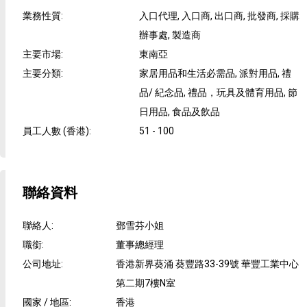
業務性質
:
入口代理, 入口商, 出口商, 批發商, 採購
辦事處, 製造商
主要市場
:
東南亞
主要分類
:
家居用品和生活必需品, 派對用品, 禮
品/ 紀念品, 禮品，玩具及體育用品, 節
日用品, 食品及飲品
員工人數 (香港)
:
51 - 100
聯絡資料
聯絡人
:
鄧雪芬小姐
職銜
:
董事總經理
公司地址
:
香港新界葵涌 葵豐路33-39號 華豐工業中心
第二期7樓N室
國家 / 地區
:
香港