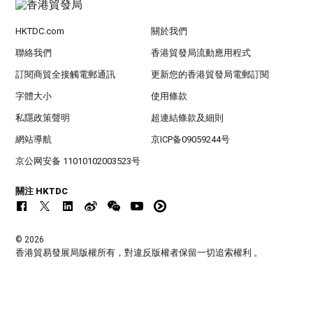
HKTDC.com
關於我們
聯絡我們
香港貿發局流動應用程式
訂閱商貿全接觸電郵通訊
更新您的香港貿發局電郵訂閱
字體大小
使用條款
私隱政策聲明
超連結條款及細則
網站導航
京ICP备09059244号
京公网安备 11010102003523号
關注 HKTDC
© 2026
香港貿易發展局版權所有，對違反版權者保留一切追索權利 。