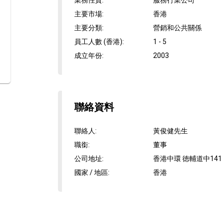
業務性質
:
服務行業公司
主要市場
:
香港
主要分類
:
營銷和公共關係
員工人數 (香港)
:
1 - 5
成立年份
:
2003
聯絡資料
聯絡人
:
黃俊健先生
職銜
:
董事
公司地址
:
香港中環 徳輔道中14
國家 / 地區
:
香港