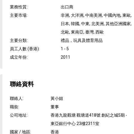
業務性質
:
出口商
主要市場
:
非洲, 大洋洲, 中南美洲, 中國內地, 東歐,
日本, 韓國, 中東, 北美洲, 其他亞洲國家,
北歐, 東南亞, 臺灣, 西歐
主要分類
:
禮品，玩具及體育用品
員工人數 (香港)
:
1 - 5
成立年份
:
2011
聯絡資料
聯絡人
:
黃小姐
職銜
:
董事
公司地址
:
香港九龍觀塘 觀塘道418號 創紀之城5期 -
東亞銀行中心 23樓2311室
國家 / 地區
:
香港