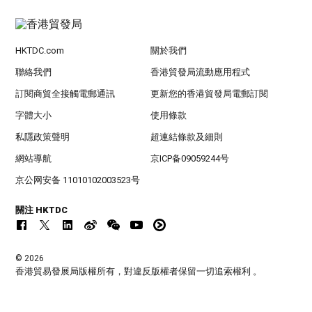
HKTDC.com
關於我們
聯絡我們
香港貿發局流動應用程式
訂閱商貿全接觸電郵通訊
更新您的香港貿發局電郵訂閱
字體大小
使用條款
私隱政策聲明
超連結條款及細則
網站導航
京ICP备09059244号
京公网安备 11010102003523号
關注 HKTDC
© 2026
香港貿易發展局版權所有，對違反版權者保留一切追索權利 。