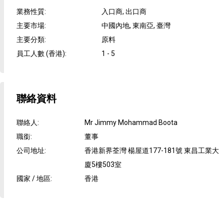
業務性質
:
入口商, 出口商
主要市場
:
中國內地, 東南亞, 臺灣
主要分類
:
原料
員工人數 (香港)
:
1 - 5
聯絡資料
聯絡人
:
Mr Jimmy Mohammad Boota
職銜
:
董事
公司地址
:
香港新界荃灣 楊屋道177-181號 東昌工業大
廈5樓503室
國家 / 地區
:
香港