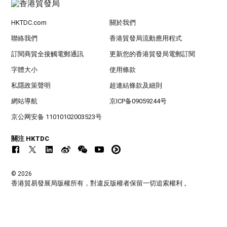
HKTDC.com
關於我們
聯絡我們
香港貿發局流動應用程式
訂閱商貿全接觸電郵通訊
更新您的香港貿發局電郵訂閱
字體大小
使用條款
私隱政策聲明
超連結條款及細則
網站導航
京ICP备09059244号
京公网安备 11010102003523号
關注 HKTDC
© 2026
香港貿易發展局版權所有，對違反版權者保留一切追索權利 。