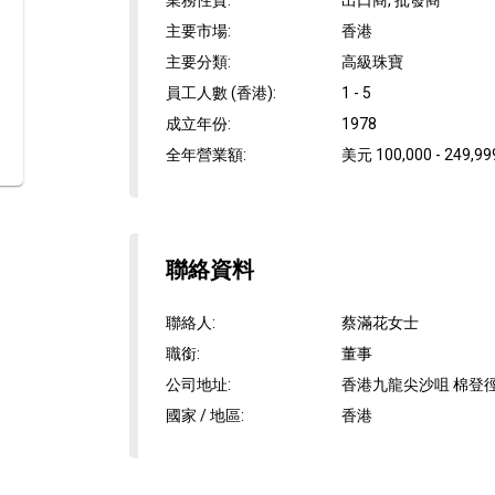
業務性質
:
出口商, 批發商
主要市場
:
香港
主要分類
:
高級珠寶
員工人數 (香港)
:
1 - 5
成立年份
:
1978
全年營業額
:
美元 100,000 - 249,99
聯絡資料
聯絡人
:
蔡滿花女士
職銜
:
董事
公司地址
:
香港九龍尖沙咀 棉登徑1
國家 / 地區
:
香港