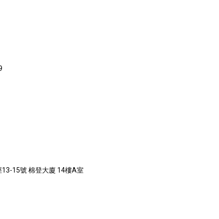
9
3-15號 棉登大廈 14樓A室