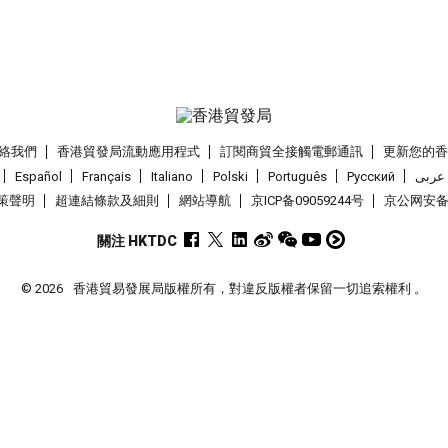
絡我們
香港貿發局流動應用程式
訂閱商貿全接觸電郵通訊
更新您的
Español
Français
Italiano
Polski
Português
Pусский
عربى
策聲明
超連結條款及細則
網站導航
京ICP备09059244号
京公网安备 1
關注 HKTDC
© 2026
香港貿易發展局版權所有，對違反版權者保留一切追索權利 。