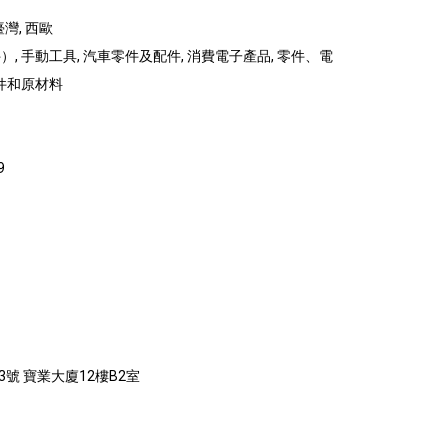
臺灣, 西歐
, 手動工具, 汽車零件及配件, 消費電子產品, 零件、電
組件和原材料
9
3號 寶業大廈12樓B2室