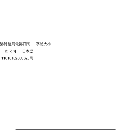
香港貿發局電郵訂閱
字體大小
한국어
日本語
1010102003523号