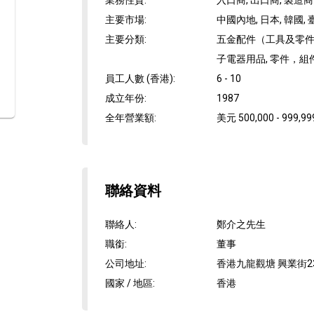
業務性質
:
入口商, 出口商, 製造商
主要市場
:
中國內地, 日本, 韓國, 
主要分類
:
五金配件（工具及零件）
子電器用品, 零件，
員工人數 (香港)
:
6 - 10
成立年份
:
1987
全年營業額
:
美元 500,000 - 999,99
聯絡資料
聯絡人
:
鄭介之先生
職銜
:
董事
公司地址
:
香港九龍觀塘 興業街2
國家 / 地區
:
香港