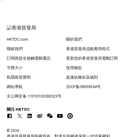
HKTDC.com
關於我們
聯絡我們
香港貿發局流動應用程式
訂閱商貿全接觸電郵通訊
更新您的香港貿發局電郵訂閱
字體大小
使用條款
私隱政策聲明
超連結條款及細則
網站導航
京ICP备09059244号
京公网安备 11010102003523号
關注 HKTDC
© 2026
香港貿易發展局版權所有，對違反版權者保留一切追索權利 。