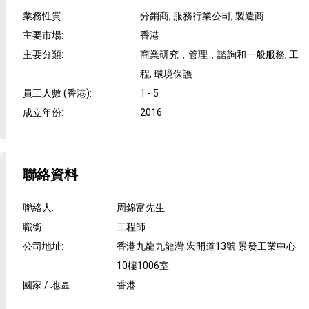
業務性質
:
分銷商, 服務行業公司, 製造商
主要市場
:
香港
主要分類
:
商業研究，管理，諮詢和一般服務, 工
程, 環境保護
員工人數 (香港)
:
1 - 5
成立年份
:
2016
聯絡資料
聯絡人
:
周錦富先生
職銜
:
工程師
公司地址
:
香港九龍九龍灣 宏開道13號 景發工業中心
10樓1006室
國家 / 地區
:
香港