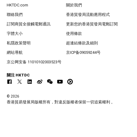
HKTDC.com
關於我們
聯絡我們
香港貿發局流動應用程式
訂閱商貿全接觸電郵通訊
更新您的香港貿發局電郵訂閱
字體大小
使用條款
私隱政策聲明
超連結條款及細則
網站導航
京ICP备09059244号
京公网安备 11010102003523号
關注 HKTDC
© 2026
香港貿易發展局版權所有，對違反版權者保留一切追索權利 。