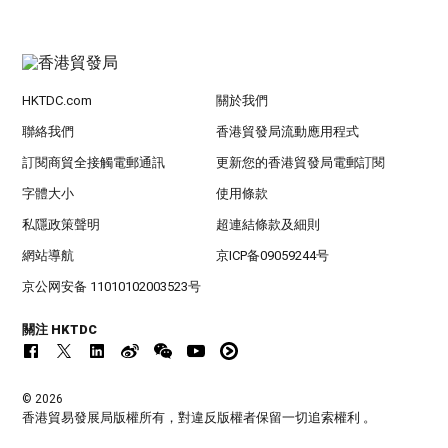
HKTDC.com
關於我們
聯絡我們
香港貿發局流動應用程式
訂閱商貿全接觸電郵通訊
更新您的香港貿發局電郵訂閱
字體大小
使用條款
私隱政策聲明
超連結條款及細則
網站導航
京ICP备09059244号
京公网安备 11010102003523号
關注 HKTDC
© 2026
香港貿易發展局版權所有，對違反版權者保留一切追索權利 。