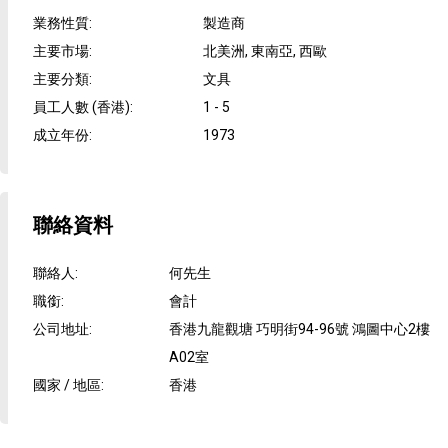
業務性質
:
製造商
主要市場
:
北美洲, 東南亞, 西歐
主要分類
:
文具
員工人數 (香港)
:
1 - 5
成立年份
:
1973
聯絡資料
聯絡人
:
何先生
職銜
:
會計
公司地址
:
香港九龍觀塘 巧明街94-96號 鴻圖中心2樓
A02室
國家 / 地區
:
香港