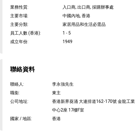
業務性質
:
入口商, 出口商, 採購辦事處
主要市場
:
中國內地, 香港
主要分類
:
家居用品和生活必需品
員工人數 (香港)
:
1 - 5
成立年份
:
1949
聯絡資料
聯絡人
:
李永強先生
職銜
:
東主
公司地址
:
香港新界葵涌 大連排道162-170號 金龍工業
中心2座 17樓F室
國家 / 地區
:
香港