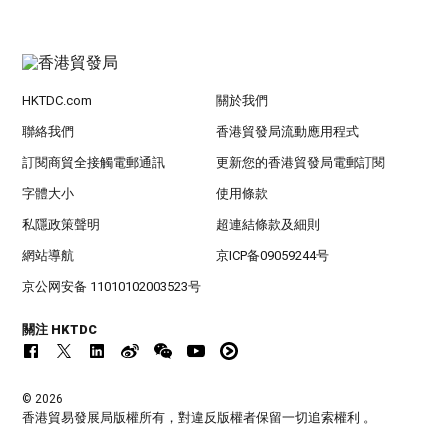
HKTDC.com
關於我們
聯絡我們
香港貿發局流動應用程式
訂閱商貿全接觸電郵通訊
更新您的香港貿發局電郵訂閱
字體大小
使用條款
私隱政策聲明
超連結條款及細則
網站導航
京ICP备09059244号
京公网安备 11010102003523号
關注 HKTDC
© 2026
香港貿易發展局版權所有，對違反版權者保留一切追索權利 。