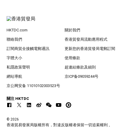
HKTDC.com
關於我們
聯絡我們
香港貿發局流動應用程式
訂閱商貿全接觸電郵通訊
更新您的香港貿發局電郵訂閱
字體大小
使用條款
私隱政策聲明
超連結條款及細則
網站導航
京ICP备09059244号
京公网安备 11010102003523号
關注 HKTDC
© 2026
香港貿易發展局版權所有，對違反版權者保留一切追索權利 。