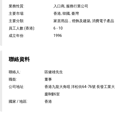
業務性質
:
入口商, 服務行業公司
主要市場
:
香港, 韓國, 臺灣
主要分類
:
家居用品，燈飾及建築, 消費電子產品
員工人數 (香港)
:
6 - 10
成立年份
:
1996
聯絡資料
聯絡人
:
區健雄先生
職銜
:
董事
公司地址
:
香港九龍大角咀 洋松街64-76號 長發工業大
廈8樓6室
國家 / 地區
:
香港