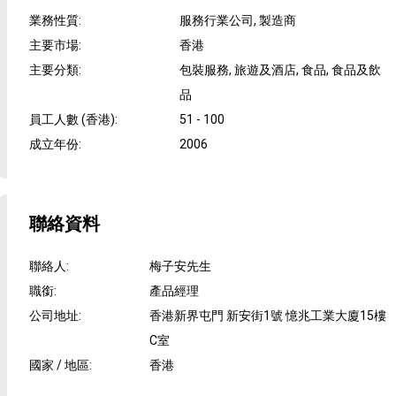
業務性質
:
服務行業公司, 製造商
主要市場
:
香港
主要分類
:
包裝服務, 旅遊及酒店, 食品, 食品及飲
品
員工人數 (香港)
:
51 - 100
成立年份
:
2006
聯絡資料
聯絡人
:
梅子安先生
職銜
:
產品經理
公司地址
:
香港新界屯門 新安街1號 憶兆工業大廈15樓
C室
國家 / 地區
:
香港