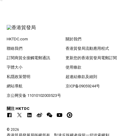
HKTDC.com
關於我們
聯絡我們
香港貿發局流動應用程式
訂閱商貿全接觸電郵通訊
更新您的香港貿發局電郵訂閱
字體大小
使用條款
私隱政策聲明
超連結條款及細則
網站導航
京ICP备09059244号
京公网安备 11010102003523号
關注 HKTDC
© 2026
香港貿易發展局版權所有，對違反版權者保留一切追索權利 。