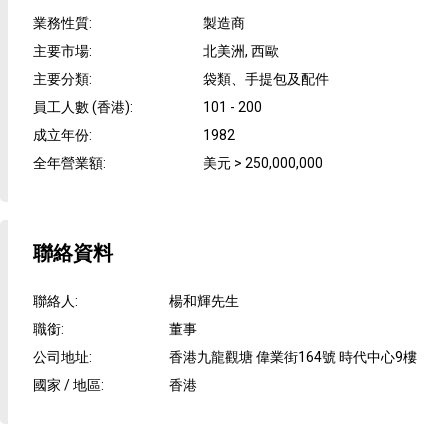
業務性質
:
製造商
主要市場
:
北美洲, 西歐
主要分類
:
袋類、手提包及配件
員工人數 (香港)
:
101 - 200
成立年份
:
1982
全年營業額
:
美元 > 250,000,000
聯絡資料
聯絡人
:
楊和輝先生
職銜
:
董事
公司地址
:
香港九龍觀塘 偉業街164號 時代中心9樓
國家 / 地區
:
香港