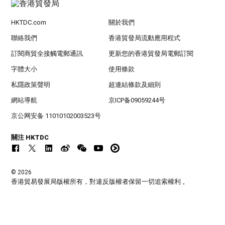
HKTDC.com
關於我們
聯絡我們
香港貿發局流動應用程式
訂閱商貿全接觸電郵通訊
更新您的香港貿發局電郵訂閱
字體大小
使用條款
私隱政策聲明
超連結條款及細則
網站導航
京ICP备09059244号
京公网安备 11010102003523号
關注 HKTDC
© 2026
香港貿易發展局版權所有，對違反版權者保留一切追索權利 。