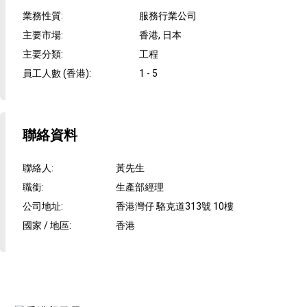
業務性質
:
服務行業公司
主要市場
:
香港, 日本
主要分類
:
工程
員工人數 (香港)
:
1 - 5
聯絡資料
聯絡人
:
黃先生
職銜
:
生產部經理
公司地址
:
香港灣仔 駱克道313號 10樓
國家 / 地區
:
香港