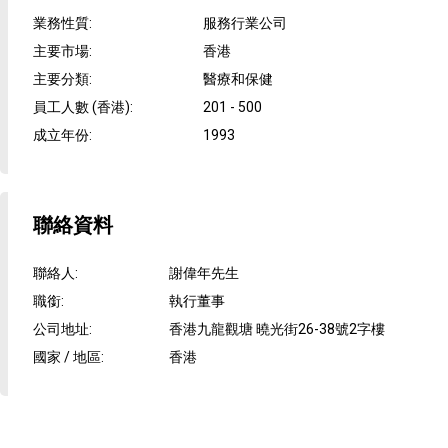
業務性質
:
服務行業公司
主要市場
:
香港
主要分類
:
醫療和保健
員工人數 (香港)
:
201 - 500
成立年份
:
1993
聯絡資料
聯絡人
:
謝偉年先生
職銜
:
執行董事
公司地址
:
香港九龍觀塘 曉光街26-38號2字樓
國家 / 地區
:
香港