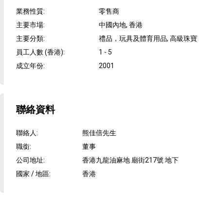
業務性質
:
零售商
主要市場
:
中國內地, 香港
主要分類
:
禮品，玩具及體育用品, 高級珠寶
員工人數 (香港)
:
1 - 5
成立年份
:
2001
聯絡資料
聯絡人
:
熊佳倍先生
職銜
:
董事
公司地址
:
香港九龍油麻地 廟街217號 地下
國家 / 地區
:
香港