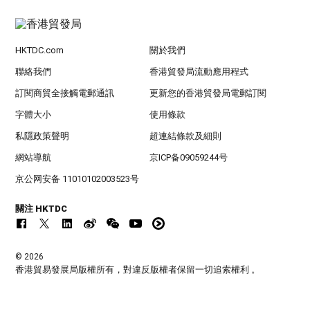
HKTDC.com
關於我們
聯絡我們
香港貿發局流動應用程式
訂閱商貿全接觸電郵通訊
更新您的香港貿發局電郵訂閱
字體大小
使用條款
私隱政策聲明
超連結條款及細則
網站導航
京ICP备09059244号
京公网安备 11010102003523号
關注 HKTDC
© 2026
香港貿易發展局版權所有，對違反版權者保留一切追索權利 。