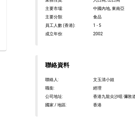
業務性質
:
入口商, 出口商
主要市場
:
中國內地, 東南亞
主要分類
:
食品
員工人數 (香港)
:
1 - 5
成立年份
:
2002
聯絡資料
聯絡人
:
文玉清小姐
職銜
:
經理
公司地址
:
香港九龍尖沙咀 彌敦道2
國家 / 地區
:
香港