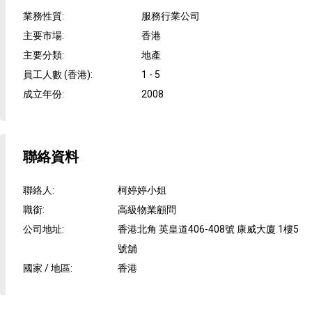
業務性質
:
服務行業公司
主要市場
:
香港
主要分類
:
地產
員工人數 (香港)
:
1 - 5
成立年份
:
2008
聯絡資料
聯絡人
:
柯婷婷小姐
職銜
:
高級物業顧問
公司地址
:
香港北角 英皇道406-408號 康威大廈 1樓5
號舖
國家 / 地區
:
香港