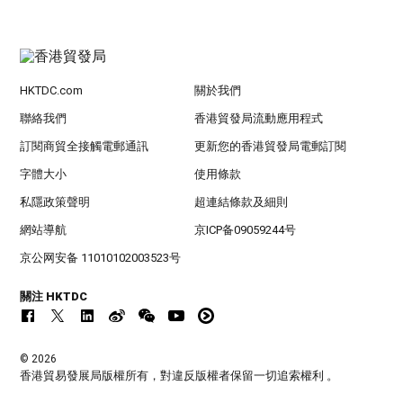
HKTDC.com
關於我們
聯絡我們
香港貿發局流動應用程式
訂閱商貿全接觸電郵通訊
更新您的香港貿發局電郵訂閱
字體大小
使用條款
私隱政策聲明
超連結條款及細則
網站導航
京ICP备09059244号
京公网安备 11010102003523号
關注 HKTDC
© 2026
香港貿易發展局版權所有，對違反版權者保留一切追索權利 。