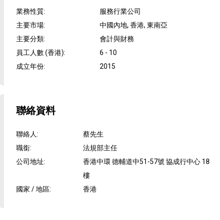
業務性質
:
服務行業公司
主要市場
:
中國內地, 香港, 東南亞
主要分類
:
會計與財務
員工人數 (香港)
:
6 - 10
成立年份
:
2015
聯絡資料
聯絡人
:
蔡先生
職銜
:
法規部主任
公司地址
:
香港中環 德輔道中51-57號 協成行中心 18
樓
國家 / 地區
:
香港