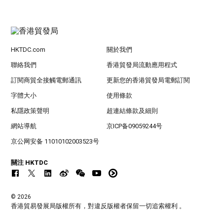
HKTDC.com
關於我們
聯絡我們
香港貿發局流動應用程式
訂閱商貿全接觸電郵通訊
更新您的香港貿發局電郵訂閱
字體大小
使用條款
私隱政策聲明
超連結條款及細則
網站導航
京ICP备09059244号
京公网安备 11010102003523号
關注 HKTDC
© 2026
香港貿易發展局版權所有，對違反版權者保留一切追索權利 。