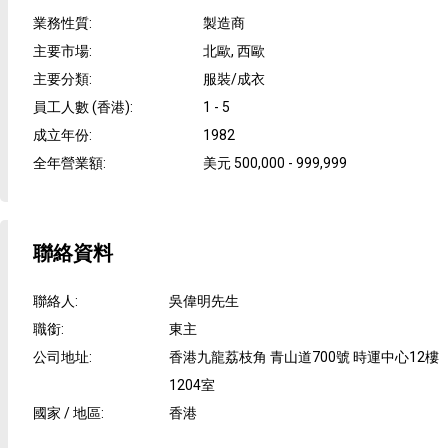
業務性質
:
製造商
主要市場
:
北歐, 西歐
主要分類
:
服裝/成衣
員工人數 (香港)
:
1 - 5
成立年份
:
1982
全年營業額
:
美元 500,000 - 999,999
聯絡資料
聯絡人
:
吳偉明先生
職銜
:
東主
公司地址
:
香港九龍荔枝角 青山道700號 時運中心12樓
1204室
國家 / 地區
:
香港