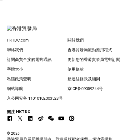
HKTDC.com
關於我們
聯絡我們
香港貿發局流動應用程式
訂閱商貿全接觸電郵通訊
更新您的香港貿發局電郵訂閱
字體大小
使用條款
私隱政策聲明
超連結條款及細則
網站導航
京ICP备09059244号
京公网安备 11010102003523号
關注 HKTDC
© 2026
香港貿易發展局版權所有，對違反版權者保留一切追索權利 。