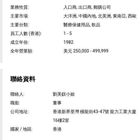
業務性質
:
入口商, 出口商, 郵購公司
主要市場
:
大洋洲, 中國內地, 北美洲, 東南亞, 西歐
主要分類
:
醫療保健用品, 飲品
員工人數 (香港)
:
1 - 5
成立年份
:
1982
全年營業額
:
美元 250,000 - 499,999
聯絡資料
聯絡人
:
劉美釵小姐
職銜
:
董事
公司地址
:
香港新界荃灣 橫龍街43-47號 龍力工業大廈
16樓2室
國家 / 地區
:
香港