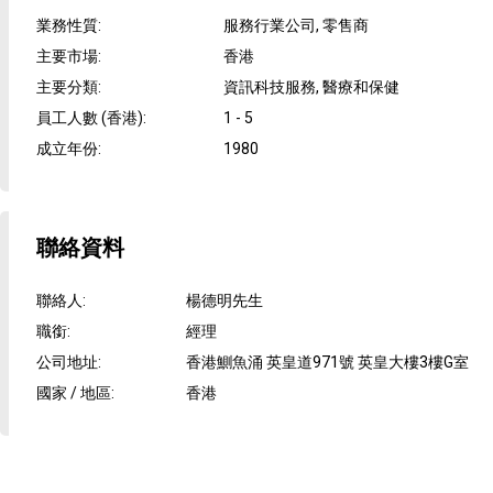
業務性質
:
服務行業公司, 零售商
主要市場
:
香港
主要分類
:
資訊科技服務, 醫療和保健
員工人數 (香港)
:
1 - 5
成立年份
:
1980
聯絡資料
聯絡人
:
楊德明先生
職銜
:
經理
公司地址
:
香港鰂魚涌 英皇道971號 英皇大樓3樓G室
國家 / 地區
:
香港