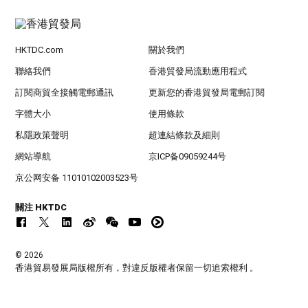
HKTDC.com
關於我們
聯絡我們
香港貿發局流動應用程式
訂閱商貿全接觸電郵通訊
更新您的香港貿發局電郵訂閱
字體大小
使用條款
私隱政策聲明
超連結條款及細則
網站導航
京ICP备09059244号
京公网安备 11010102003523号
關注 HKTDC
© 2026
香港貿易發展局版權所有，對違反版權者保留一切追索權利 。