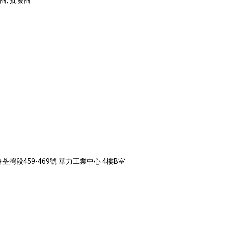
商, 批發商
灣段459-469號 華力工業中心 4樓B室