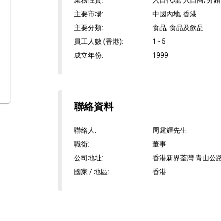
業務性質
:
入口代理, 入口商, 分銷
主要市場
:
中國內地, 香港
主要分類
:
食品, 食品及飲品
員工人數 (香港)
:
1 - 5
成立年份
:
1999
聯絡資料
聯絡人
:
周霆輝先生
職銜
:
董事
公司地址
:
香港新界荃灣 青山公路荃
國家 / 地區
:
香港