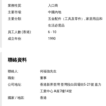
業務性質
:
入口商
主要市場
:
中國內地
主要分類
:
五金配件（工具及零件）, 家居用品和
生活必需品
員工人數 (香港)
:
6 - 10
成立年份
:
1990
聯絡資料
聯絡人
:
何福強先生
職銜
:
董事
公司地址
:
香港新界荃灣 荃灣段白田壩街5-21號 嘉力
工業中心 A座7樓14室
國家 / 地區
:
香港