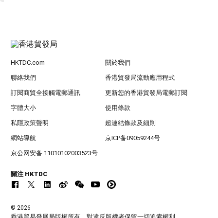
HKTDC.com
關於我們
聯絡我們
香港貿發局流動應用程式
訂閱商貿全接觸電郵通訊
更新您的香港貿發局電郵訂閱
字體大小
使用條款
私隱政策聲明
超連結條款及細則
網站導航
京ICP备09059244号
京公网安备 11010102003523号
關注 HKTDC
© 2026
香港貿易發展局版權所有，對違反版權者保留一切追索權利 。