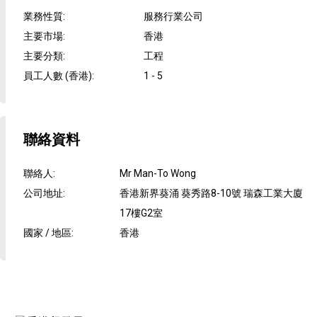
業務性質
:
服務行業公司
主要市場
:
香港
主要分類
:
工程
員工人數 (香港)
:
1 - 5
聯絡資料
聯絡人
:
Mr Man-To Wong
公司地址
:
香港新界葵涌 葵秀路8-10號 瑞森工業大廈
17樓G2室
國家 / 地區
:
香港