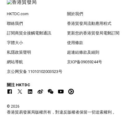
HKTDC.com
關於我們
聯絡我們
香港貿發局流動應用程式
訂閱商貿全接觸電郵通訊
更新您的香港貿發局電郵訂閱
字體大小
使用條款
私隱政策聲明
超連結條款及細則
網站導航
京ICP备09059244号
京公网安备 11010102003523号
關注 HKTDC
© 2026
香港貿易發展局版權所有，對違反版權者保留一切追索權利 。