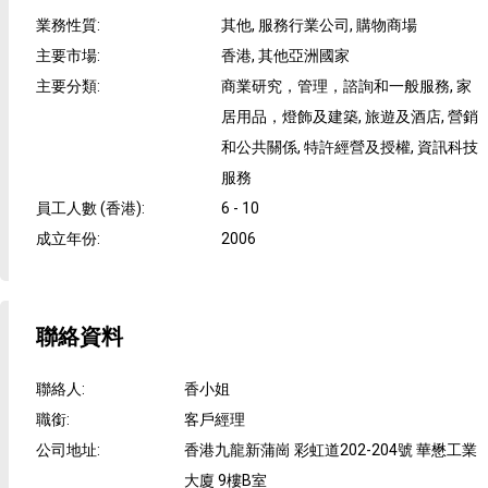
業務性質
:
其他, 服務行業公司, 購物商場
主要市場
:
香港, 其他亞洲國家
主要分類
:
商業研究，管理，諮詢和一般服務, 家
居用品，燈飾及建築, 旅遊及酒店, 營銷
和公共關係, 特許經營及授權, 資訊科技
服務
員工人數 (香港)
:
6 - 10
成立年份
:
2006
聯絡資料
聯絡人
:
香小姐
職銜
:
客戶經理
公司地址
:
香港九龍新蒲崗 彩虹道202-204號 華懋工業
大廈 9樓B室