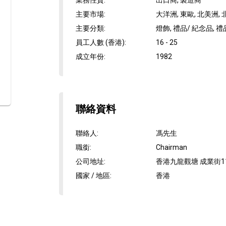
業務性質
:
出口商, 製造商
主要市場
:
大洋洲, 東歐, 北美洲, 
主要分類
:
燈飾, 禮品/ 紀念品, 
員工人數 (香港)
:
16 - 25
成立年份
:
1982
聯絡資料
聯絡人
:
馮先生
職銜
:
Chairman
公司地址
:
香港九龍觀塘 成業街11
國家 / 地區
:
香港