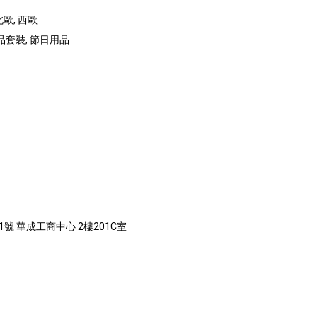
北歐, 西歐
禮品套裝, 節日用品
號 華成工商中心 2樓201C室