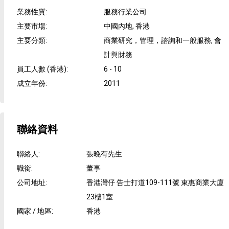
業務性質
:
服務行業公司
主要市場
:
中國內地, 香港
主要分類
:
商業研究，管理，諮詢和一般服務, 會
計與財務
員工人數 (香港)
:
6 - 10
成立年份
:
2011
聯絡資料
聯絡人
:
張晚有先生
職銜
:
董事
公司地址
:
香港灣仔 告士打道109-111號 東惠商業大廈
23樓1室
國家 / 地區
:
香港