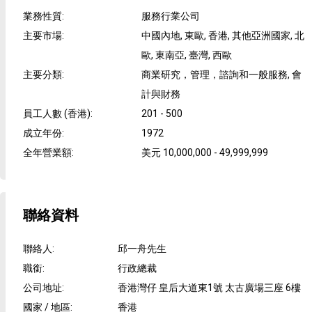
業務性質
:
服務行業公司
主要市場
:
中國內地, 東歐, 香港, 其他亞洲國家, 北
歐, 東南亞, 臺灣, 西歐
主要分類
:
商業研究，管理，諮詢和一般服務, 會
計與財務
員工人數 (香港)
:
201 - 500
成立年份
:
1972
全年營業額
:
美元 10,000,000 - 49,999,999
聯絡資料
聯絡人
:
邱一舟先生
職銜
:
行政總裁
公司地址
:
香港灣仔 皇后大道東1號 太古廣場三座 6樓
國家 / 地區
:
香港