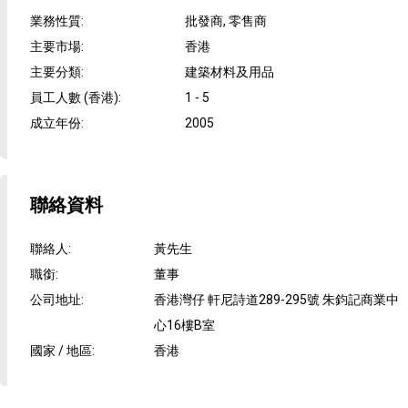
業務性質
:
批發商, 零售商
主要市場
:
香港
主要分類
:
建築材料及用品
員工人數 (香港)
:
1 - 5
成立年份
:
2005
聯絡資料
聯絡人
:
黃先生
職銜
:
董事
公司地址
:
香港灣仔 軒尼詩道289-295號 朱鈞記商業中
心16樓B室
國家 / 地區
:
香港