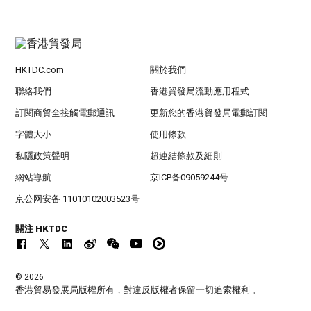
HKTDC.com
關於我們
聯絡我們
香港貿發局流動應用程式
訂閱商貿全接觸電郵通訊
更新您的香港貿發局電郵訂閱
字體大小
使用條款
私隱政策聲明
超連結條款及細則
網站導航
京ICP备09059244号
京公网安备 11010102003523号
關注 HKTDC
© 2026
香港貿易發展局版權所有，對違反版權者保留一切追索權利 。