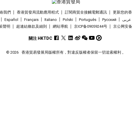
絡我們
香港貿發局流動應用程式
訂閱商貿全接觸電郵通訊
更新您的
Español
Français
Italiano
Polski
Português
Pусский
عربى
策聲明
超連結條款及細則
網站導航
京ICP备09059244号
京公网安备 1
關注 HKTDC
© 2026
香港貿易發展局版權所有，對違反版權者保留一切追索權利 。