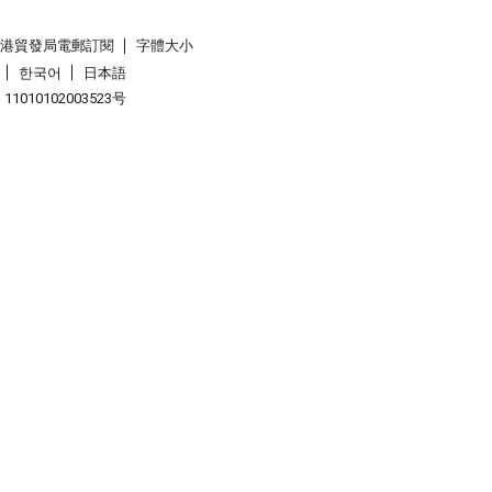
香港貿發局電郵訂閱
字體大小
한국어
日本語
1010102003523号