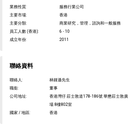
業務性質
:
服務行業公司
主要市場
:
香港
主要分類
:
商業研究，管理，諮詢和一般服務
員工人數 (香港)
:
6 - 10
成立年份
:
2011
聯絡資料
聯絡人
:
林鍾遜先生
職銜
:
董事
公司地址
:
香港灣仔 莊士敦道178-186號 華懋莊士敦廣
場 8樓802室
國家 / 地區
:
香港