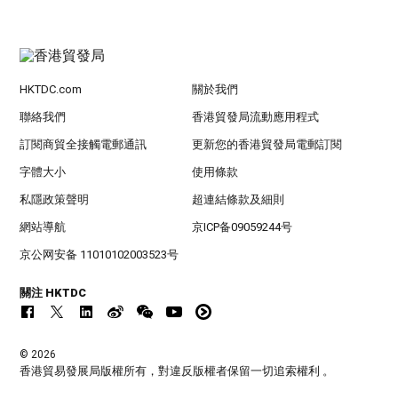
HKTDC.com
關於我們
聯絡我們
香港貿發局流動應用程式
訂閱商貿全接觸電郵通訊
更新您的香港貿發局電郵訂閱
字體大小
使用條款
私隱政策聲明
超連結條款及細則
網站導航
京ICP备09059244号
京公网安备 11010102003523号
關注 HKTDC
© 2026
香港貿易發展局版權所有，對違反版權者保留一切追索權利 。