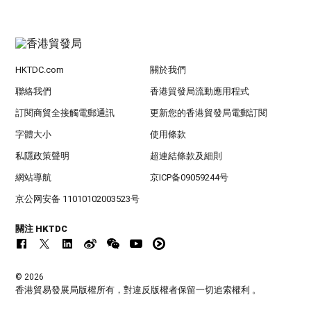
HKTDC.com
關於我們
聯絡我們
香港貿發局流動應用程式
訂閱商貿全接觸電郵通訊
更新您的香港貿發局電郵訂閱
字體大小
使用條款
私隱政策聲明
超連結條款及細則
網站導航
京ICP备09059244号
京公网安备 11010102003523号
關注 HKTDC
© 2026
香港貿易發展局版權所有，對違反版權者保留一切追索權利 。