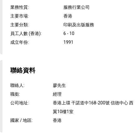
業務性質
:
服務行業公司
主要市場
:
香港
主要分類
:
印刷及出版服務
員工人數 (香港)
:
6 - 10
成立年份
:
1991
聯絡資料
聯絡人
:
廖先生
職銜
:
經理
公司地址
:
香港上環 干諾道中168-200號 信徳中心 西
翼10樓1室
國家 / 地區
:
香港